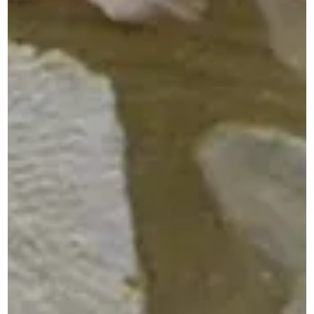
Intervenant pour l’ensemble de vos travaux ? C’est
possible en choisissant l’entreprise Richard Olivier !
Nous sommes une entreprise du bâtiment installée
à
Salavas
, entre Vallon-Pont-d’Arc et Ruoms.
Nous intervenons dans de multiples prestations
liées à la construction ou à la rénovation de
bâtiment. En nous choisissant, vous bénéficiez de
l’expérience d’une entreprise présente
depuis 25
ans
!
Nous prenons en charge l’intégralité de votre projet
de construction ou de rénovation,
de A à Z.
Délais
respectés, suivi du chantier, finitions soignées… et
accueil chaleureux, c’est avec
Richard Olivier.
Nous contacter